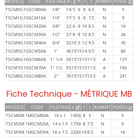
MODELE
CODE
FILETAGE
e
g
h
f
t
AIMANT
POIDS (g)
TSCM0G
1GSCM00A
1/8"
14
5
6
8
6.5
N
5
TSCM1G
1GSCM10A
1/4"
17
5
6
8
7.5
N
9
TSCM2G
1GSCM20A
3/8"
22
6
6
10
8.5
N
16
TSCM3G
1GSCM30A
1/2"
27
8
8
10
8.5
N
26
TSCM4G
1GSCM40A
3/4"
32
10
5
12
9.5
N
45
TSCM5G
1GSCM50A
1"
40
15
15
14
9.5
N
86
TSCM6G
1GSCM60A
1" 1/4
50
15
15
15
11.5
A
137
TSCM7G
1GSCM70A
1" 1/2
55
15
15
15
11.5
A
166
TSCM8G
1GSCM80A
2"
70
15
15
17
13.5
A
291
Fiche Technique - MÉTRIQUE MB
MODELE
CODE
FILETAGE
e
g
h
f
t
AIMANT
POIDS (g)
TSCM0M
1MSCM00A
10 x 1
14
5
6
8
5
N
5
TSCM2M
1MSCM20A
14 x 1.5
17
5
6
8
7.5
N
9
TSCM3M
1MSCM30A
16 x 1.5
22
6
6
10
8.5
N
16