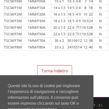
TSCM/F0M
1MM/F00A
10 x 1
10
3
4
8
7
14
N
TSCM/F1M
1MM/F10A
14 x 1.5
14
5
3
8
8
18
N
TSCM/F2M
1MM/F20A
16 x 1.5
18
5
4
9
10
22
N
TSCM/F3M
1MM/F30A
18 x 1.5
18
5
4
9
10.5
24
N
TSCM/F4M
1MM/F40A
20 x 1.5
22
6
7
11
10.5
28
N
TSCM/F5M
1MM/F50A
22 x 1.5
22
6
7
11
10.5
28
N
TSCM/F7M
1MM/F70A
30 x 2
30
10
6
12
12
38
N
TSCM/F8M
1MM/F80A
33 x 2
34
10
5
14
12
40
N
Torna Indietro
Questo sito fa uso di cookie per migliorare
l’esperienza di navigazione e raccogliere
informazioni sull'utilizzo. Il consenso può
essere espresso cliccando sul tasto OK o
Mintor Srl - Via del Lavoro 3/5/7 - Z.I.