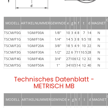
MODELL
ARTIKELNUMMER
GEWINDE
e
g
h
f
t
d
MAGNET
TSCM/F0G
1GM/F00A
1/8"
10
3
4
8
7
14
N
TSCM/F1G
1GM/F10A
1/4"
14
5
3
8
9.5
18
N
TSCM/F2G
1GM/F20A
3/8"
18
5
4
9
10
22
N
TSCM/F3G
1GM/F30A
1/2"
22
6
7
11
10.5
28
N
TSCM/F4G
1GM/F40A
3/4"
27
10
6
12
12
32
N
TSCM/F5G
1GM/F50A
1"
34
10
5
14
12
40
N
Technisches Datenblatt -
METRISCH MB
MODELL
ARTIKELNUMMER
GEWINDE
e
g
h
f
t
d
MAGNET