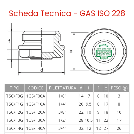
Scheda Tecnica - GAS ISO 228
TIPO
CODICE
FILETTATURA
d
t
f
e
PESO (g)
TSC/F0G
1GS/F00A
1/8"
14
7
8
10
3
TSC/F1G
1GS/F10A
1/4"
20
9.5
8
17
8
TSC/F2G
1GS/F20A
3/8"
22
10
9
18
10
TSC/F3G
1GS/F30A
1/2"
28
10.5
11
22
17
TSC/F4G
1GS/F40A
3/4"
32
12
12
27
26