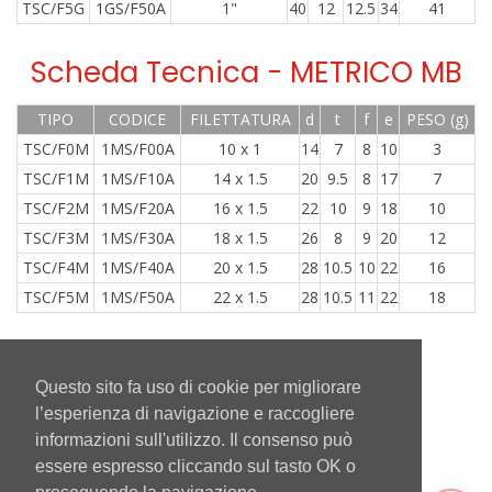
TSC/F5G
1GS/F50A
1"
40
12
12.5
34
41
Scheda Tecnica - METRICO MB
TIPO
CODICE
FILETTATURA
d
t
f
e
PESO (g)
TSC/F0M
1MS/F00A
10 x 1
14
7
8
10
3
TSC/F1M
1MS/F10A
14 x 1.5
20
9.5
8
17
7
TSC/F2M
1MS/F20A
16 x 1.5
22
10
9
18
10
TSC/F3M
1MS/F30A
18 x 1.5
26
8
9
20
12
TSC/F4M
1MS/F40A
20 x 1.5
28
10.5
10
22
16
TSC/F5M
1MS/F50A
22 x 1.5
28
10.5
11
22
18
Questo sito fa uso di cookie per migliorare
Torna Indietro
l’esperienza di navigazione e raccogliere
informazioni sull'utilizzo. Il consenso può
essere espresso cliccando sul tasto OK o