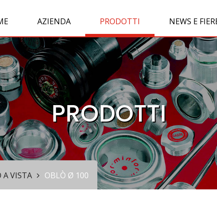
ME
AZIENDA
PRODOTTI
NEWS E FIER
PRODOTTI
 A VISTA
OBLÒ Ø 100