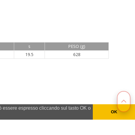
s
PESO (g)
19.5
628
può essere espresso cliccando sul tasto OK o
OK
arpignano (PV) Italia P.IVA IT 01164240184.
Privacy policy