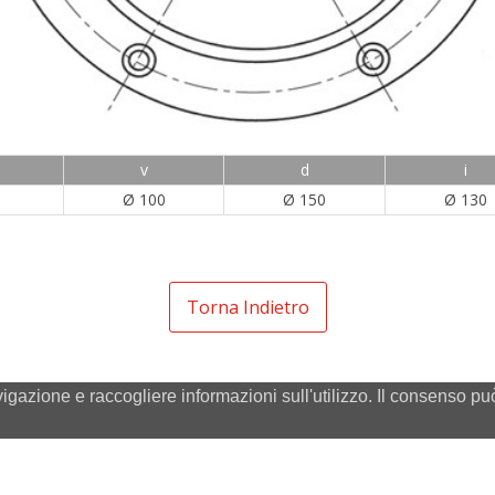
v
d
i
Ø 100
Ø 150
Ø 130
Torna Indietro
vigazione e raccogliere informazioni sull'utilizzo. Il consenso 
Mintor Srl - Via del Lavoro 3/5/7 - Z.I. Prado 27010 Cura C