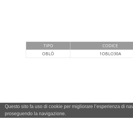
TIPO
CODICE
OBLÒ
1OBLO30A
Questo sito fa uso di cookie per migliorare l’esperienza di na
proseguendo la navigazione.
info@mintor.com
+39 0382 473801