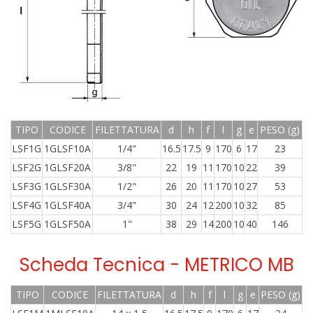
TIPO
CODICE
FILETTATURA
d
h
f
l
g
e
PESO (g)
LSF1G
1GLSF10A
1/4"
16.5
17.5
9
170
6
17
23
LSF2G
1GLSF20A
3/8"
22
19
11
170
10
22
39
LSF3G
1GLSF30A
1/2"
26
20
11
170
10
27
53
LSF4G
1GLSF40A
3/4"
30
24
12
200
10
32
85
LSF5G
1GLSF50A
1"
38
29
14
200
10
40
146
Scheda Tecnica - METRICO MB
TIPO
CODICE
FILETTATURA
d
h
f
l
g
e
PESO (g)