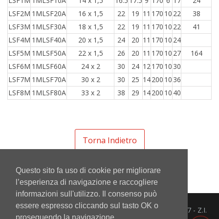
LSF1M
1MLSF10A
14 x 1,5
16.5
17.5
9
170
6
17
24
LSF2M
1MLSF20A
16 x 1,5
22
19
11
170
10
22
38
LSF3M
1MLSF30A
18 x 1,5
22
19
11
170
10
22
41
LSF4M
1MLSF40A
20 x 1,5
24
20
11
170
10
24
LSF5M
1MLSF50A
22 x 1,5
26
20
11
170
10
27
164
LSF6M
1MLSF60A
24 x 2
30
24
12
170
10
30
LSF7M
1MLSF70A
30 x 2
30
25
14
200
10
36
LSF8M
1MLSF80A
33 x 2
38
29
14
200
10
40
Torna Indietro
Questo sito fa uso di cookie per migliorare
l’esperienza di navigazione e raccogliere
informazioni sull'utilizzo. Il consenso può
essere espresso cliccando sul tasto OK o
Mintor Srl - Via del Lavoro 3/5/7 - Z.I.
proseguendo la navigazione.