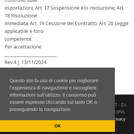
esportazioni; Art. 17 Sospensione e/o risoluzione; Art.
18 Risoluzione
immediata; Art. 19 Cessione del Contratto; Art. 20 Legge
applicabile e foro
competente.
Per accettazione
_________________________
Rev.4 | 13/11/2024
Questo sito fa uso di cookie per migliorare
l’esperienza di navigazione e raccogliere
informazioni sull'utilizzo. Il consenso può
essere espresso cliccando sul tasto OK o
Mintor Srl - Via del Lavoro 3/5/7 - Z.I.
proseguendo la navigazione.
info@mintor.com
Prado 27010 Cura Carpignano (PV)
+39 0382
Italia P.IVA IT 01164240184.
Privacy
473801
policy
OK