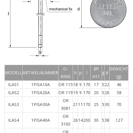
O-
Øf
GEWICHT
MODELL
ARTIKELNUMMER
h
p
l
g
d
RING
H11
(g)
ILAS1
1PISA10A
OR 115
18
9
170
17
5
22
46
ILAS2
1PISA20A
OR 119
19
9
170
20
5
26
58
OR
ILAS3
1PISA30A
21
11
170
25
5
30
70
3081
OR
ILAS4
1PISA40A
26
14
200
30
5
38
127
3100
OR