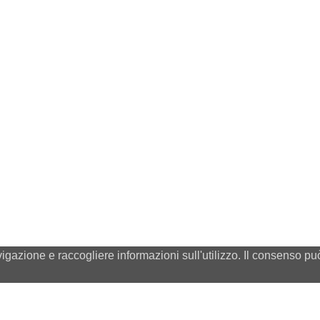
vigazione e raccogliere informazioni sull'utilizzo. Il consenso 
Mintor Srl - Via del Lavoro 3/5/7 - Z.I. Prado 27010 Cura C