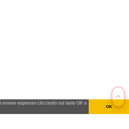
può essere espresso cliccando sul tasto OK o
OK
arpignano (PV) Italia P.IVA IT 01164240184.
Privacy policy