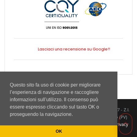
Lasciaci una recensione su Google!!
Questo sito fa uso di cookie per migliorare
l’esperienza di navigazione e raccogliere
informazioni sull'utilizzo. Il consenso può
essere espresso cliccando sul tasto OK o
Mintor Srl - Via del Lavoro 3/5/7 - Z.I.
proseguendo la navigazione.
info@mintor.com
Prado 27010 Cura Carpignano (PV)
+39 0382
Italia P.IVA IT 01164240184.
Privacy
473801
policy
OK