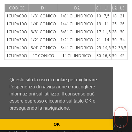
CODICE
D1
D2
CH
L1
L2
L3
1CURV00O
1/8" CONICO
1/8" CILINDRICO
10
7,5
18
21
1CURV10O
1/4" CONICO
1/4" CILINDRICO
13
11
25
26
1CURV20O
3/8" CONICO
3/8" CILINDRICO
17
11,5
28
30
1CURV30O
1/2" CONICO
1/2" CILINDRICO
21
14
30
34
1CURV40O
3/4" CONICO
3/4" CILINDRICO
25
14,5
32
36,5
1CURV50O
1" CONICO
1" CILINDRICO
30
16,8
39
45
Questo sito fa uso di cookie per migliorare
Torna Indietro
l’esperienza di navigazione e raccogliere
informazioni sull'utilizzo. Il consenso può
essere espresso cliccando sul tasto OK o
proseguendo la navigazione.
OK
Mintor Srl - Via del Lavoro 3/5/7 - Z.I.