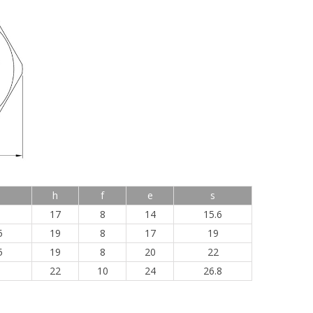
h
f
e
s
17
8
14
15.6
5
19
8
17
19
5
19
8
20
22
22
10
24
26.8