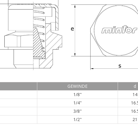
GEWINDE
d
1/8"
14
1/4"
16.
3/8"
16.
1/2"
21