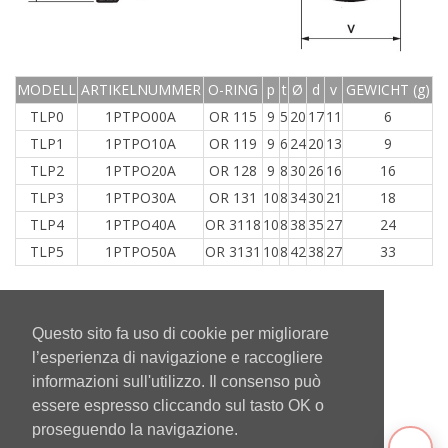
MODELL
ARTIKELNUMMER
O-RING
p
t
Ø
d
v
GEWICHT (g)
TLP0
1PTPO00A
OR 115
9
5
20
17
11
6
TLP1
1PTPO10A
OR 119
9
6
24
20
13
9
TLP2
1PTPO20A
OR 128
9
8
30
26
16
16
TLP3
1PTPO30A
OR 131
10
8
34
30
21
18
TLP4
1PTPO40A
OR 3118
10
8
38
35
27
24
TLP5
1PTPO50A
OR 3131
10
8
42
38
27
33
Questo sito fa uso di cookie per migliorare
Torna Indietro
l’esperienza di navigazione e raccogliere
informazioni sull'utilizzo. Il consenso può
essere espresso cliccando sul tasto OK o
proseguendo la navigazione.