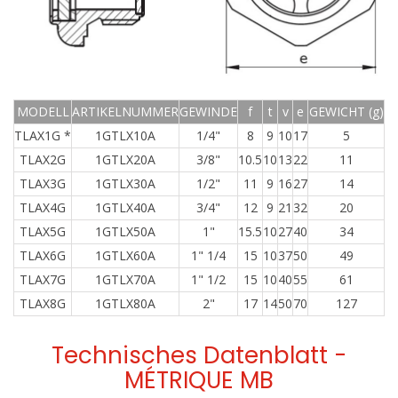
MODELL
ARTIKELNUMMER
GEWINDE
f
t
v
e
GEWICHT (g)
TLAX1G *
1GTLX10A
1/4"
8
9
10
17
5
TLAX2G
1GTLX20A
3/8"
10.5
10
13
22
11
TLAX3G
1GTLX30A
1/2"
11
9
16
27
14
TLAX4G
1GTLX40A
3/4"
12
9
21
32
20
TLAX5G
1GTLX50A
1"
15.5
10
27
40
34
TLAX6G
1GTLX60A
1" 1/4
15
10
37
50
49
TLAX7G
1GTLX70A
1" 1/2
15
10
40
55
61
TLAX8G
1GTLX80A
2"
17
14
50
70
127
Technisches Datenblatt -
MÉTRIQUE MB