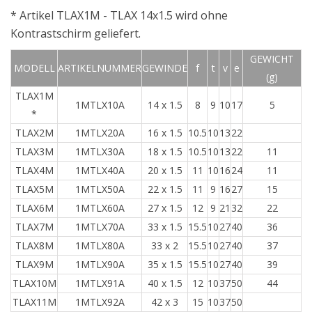
* Artikel TLAX1M - TLAX 14x1.5 wird ohne
Kontrastschirm geliefert.
GEWICHT
MODELL
ARTIKELNUMMER
GEWINDE
f
t
v
e
(g)
TLAX1M
1MTLX10A
14 x 1.5
8
9
10
17
5
*
TLAX2M
1MTLX20A
16 x 1.5
10.5
10
13
22
TLAX3M
1MTLX30A
18 x 1.5
10.5
10
13
22
11
TLAX4M
1MTLX40A
20 x 1.5
11
10
16
24
11
TLAX5M
1MTLX50A
22 x 1.5
11
9
16
27
15
TLAX6M
1MTLX60A
27 x 1.5
12
9
21
32
22
TLAX7M
1MTLX70A
33 x 1.5
15.5
10
27
40
36
TLAX8M
1MTLX80A
33 x 2
15.5
10
27
40
37
TLAX9M
1MTLX90A
35 x 1.5
15.5
10
27
40
39
TLAX10M
1MTLX91A
40 x 1.5
12
10
37
50
44
TLAX11M
1MTLX92A
42 x 3
15
10
37
50