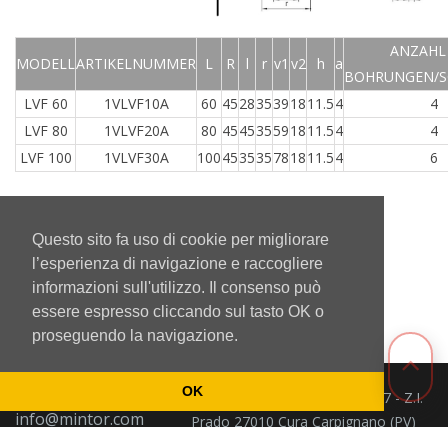
ANZAHL
MODELL
ARTIKELNUMMER
L
R
l
r
v1
v2
h
a
BOHRUNGEN/S
LVF 60
1VLVF10A
60
45
28
35
39
18
11.5
4
4
LVF 80
1VLVF20A
80
45
45
35
59
18
11.5
4
4
LVF 100
1VLVF30A
100
45
35
35
78
18
11.5
4
6
Questo sito fa uso di cookie per migliorare
Torna Indietro
l’esperienza di navigazione e raccogliere
informazioni sull'utilizzo. Il consenso può
essere espresso cliccando sul tasto OK o
proseguendo la navigazione.
OK
Mintor Srl - Via del Lavoro 3/5/7 - Z.I.
info@mintor.com
Prado 27010 Cura Carpignano (PV)
+39 0382
Italia P.IVA IT 01164240184.
Privacy