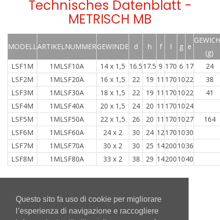
Technisches Datenblatt -
METRISCH MB
GEWIC
MODELL
ARTIKELNUMMER
GEWINDE
d
h
f
l
g
e
(g)
LSF1M
1MLSF10A
14 x 1,5
16.5
17.5
9
170
6
17
24
LSF2M
1MLSF20A
16 x 1,5
22
19
11
170
10
22
38
LSF3M
1MLSF30A
18 x 1,5
22
19
11
170
10
22
41
LSF4M
1MLSF40A
20 x 1,5
24
20
11
170
10
24
LSF5M
1MLSF50A
22 x 1,5
26
20
11
170
10
27
164
LSF6M
1MLSF60A
24 x 2
30
24
12
170
10
30
LSF7M
1MLSF70A
30 x 2
30
25
14
200
10
36
LSF8M
1MLSF80A
33 x 2
38
29
14
200
10
40
Questo sito fa uso di cookie per migliorare
Torna Indietro
l’esperienza di navigazione e raccogliere