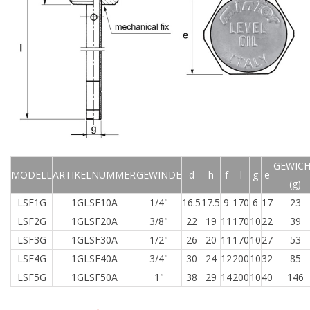
GEWIC
MODELL
ARTIKELNUMMER
GEWINDE
d
h
f
l
g
e
(g)
LSF1G
1GLSF10A
1/4"
16.5
17.5
9
170
6
17
23
LSF2G
1GLSF20A
3/8"
22
19
11
170
10
22
39
LSF3G
1GLSF30A
1/2"
26
20
11
170
10
27
53
LSF4G
1GLSF40A
3/4"
30
24
12
200
10
32
85
LSF5G
1GLSF50A
1"
38
29
14
200
10
40
146