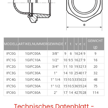
GEWICHT
MODELL
ARTIKELNUMMER
GEWINDE
f
t
v
e
c
(g)
IFC0G
1GIFC00A
3/8"
9
6
16
24
9
9
IFC1G
1GIFC10A
1/2"
10
9.5
16
27
9
16
IFC2G
1GIFC20A
3/4"
11
10
19
32
13
20
IFC3G
1GIFC30A
1"
14
10
25
40
17
32
IFC4G
1GIFC40A
1" 1/4
15
10.5
33
50
23
48
IFC5G
1GIFC50A
1" 1/2
15
10.5
36
55
24
75
IFC6G
1GIFC60A
2"
17
14
42
70
28
114
Technisches Datenblatt -